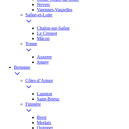
Nevers
Varennes-Vauzelles
Saône-et-Loire
Chalon-sur-Saône
Le Creusot
Mâcon
Yonne
Auxerre
Joigny
Bretagne
Côtes-d’Armor
Lannion
Saint-Brieuc
Finistère
Brest
Morlaix
Quimper